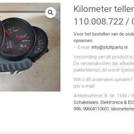
Kilometer tell
110.008.722 / 
Voor het bestellen van de onde
opnemen.
– E-mail:
info@stuttparts.nl
Verzending van dit product is 
De verzendkosten zijn afhanke
pakketdienst, dit wordt tijde
Wilt u dit onderdeel ophalen?
per e-mail!
Artikelnummer:
B. Nr.: 1544 /
Schakelaars
,
Elektronica & EC
996
,
99664110601
,
kilometerte