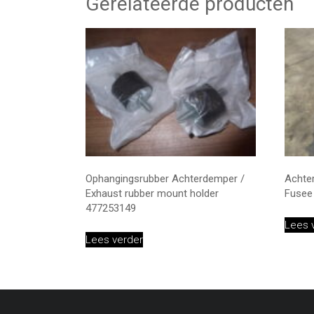
Gerelateerde producten
Ophangingsrubber Achterdemper /
Achter
Exhaust rubber mount holder
Fusee 
477253149
Lees 
Lees verder