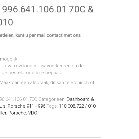
er 996.641.106.01 70C &
010
rdelen, kunt u per mail contact met ons
mogelijk.
lijk van uw locatie, uw voorkeuren en de
ns de bestelprocedure bepaald.
 Maak dan een afspraak, dit kan telefonisch of
 996.641.106.01 70C
Categorieën:
Dashboard &
U's
,
Porsche 911 - 996
Tags:
110.008.722 / 010
,
ller
,
Porsche
,
VDO