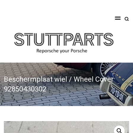
Ga
naar
Stuttparts
de
inhoud
Reporsche
your
Porsche
Beschermplaat wiel / Wheel Cover
92850430302