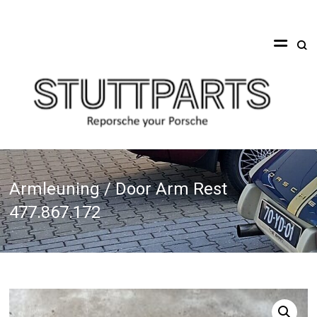
Ga
naar
Stuttparts
de
inhoud
Reporsche
your
Porsche
Armleuning / Door Arm Rest
477.867.172