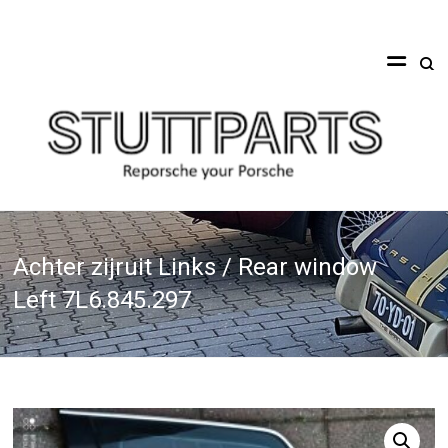
Ga
naar
Stuttparts
de
inhoud
Reporsche
your
Porsche
Achter zijruit Links / Rear window
Left 7L6.845.297