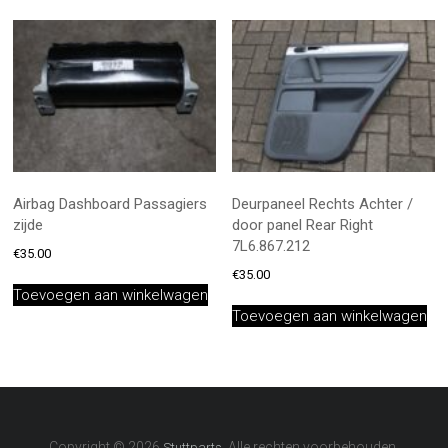
Airbag Dashboard Passagiers
Deurpaneel Rechts Achter /
zijde
door panel Rear Right
7L6.867.212
€
35.00
€
35.00
Toevoegen aan winkelwagen
Toevoegen aan winkelwagen
Copyright © 2026
. Alle rechten voorbehouden.
Stuttparts