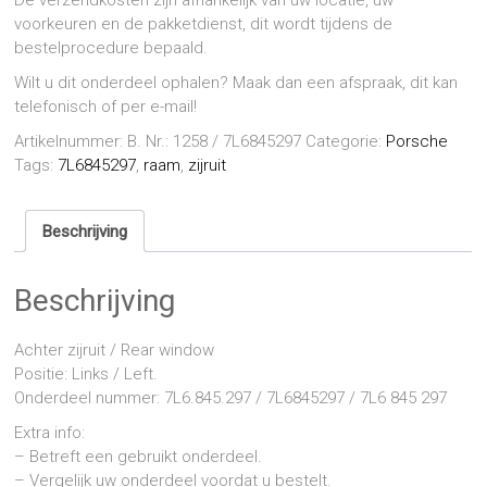
De verzendkosten zijn afhankelijk van uw locatie, uw
voorkeuren en de pakketdienst, dit wordt tijdens de
bestelprocedure bepaald.
Wilt u dit onderdeel ophalen? Maak dan een afspraak, dit kan
telefonisch of per e-mail!
Artikelnummer:
B. Nr.: 1258 / 7L6845297
Categorie:
Porsche
Tags:
7L6845297
,
raam
,
zijruit
Beschrijving
Beschrijving
Achter zijruit / Rear window
Positie: Links / Left.
Onderdeel nummer: 7L6.845.297 / 7L6845297 / 7L6 845 297
Extra info:
– Betreft een gebruikt onderdeel.
– Vergelijk uw onderdeel voordat u bestelt.