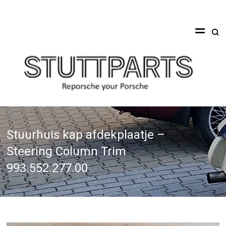
Ga
naar
Stuttparts
de
inhoud
Reporsche
your
Porsche
Stuurhuis kap afdekplaatje –
Steering Column Trim
993.552.277.00