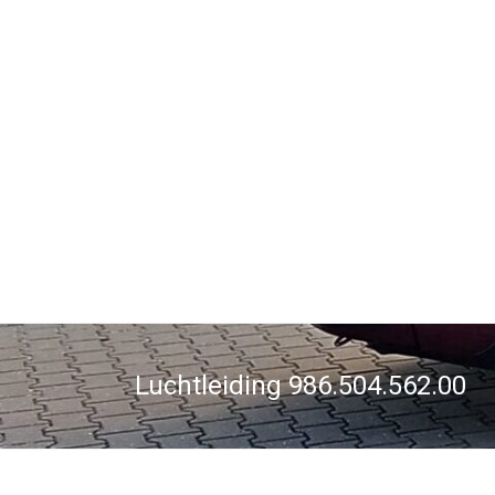
Ga
naar
Stuttparts
de
inhoud
Reporsche
your
Porsche
Luchtleiding 986.504.562.00