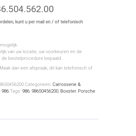
86.504.562.00
delen, kunt u per mail en / of telefonisch
mogelijk.
lijk van uw locatie, uw voorkeuren en de
ns de bestelprocedure bepaald.
 Maak dan een afspraak, dit kan telefonisch of
 98650456200
Categorieën:
Carrosserie &
 986
Tags:
986
,
98650456200
,
Boxster
,
Porsche