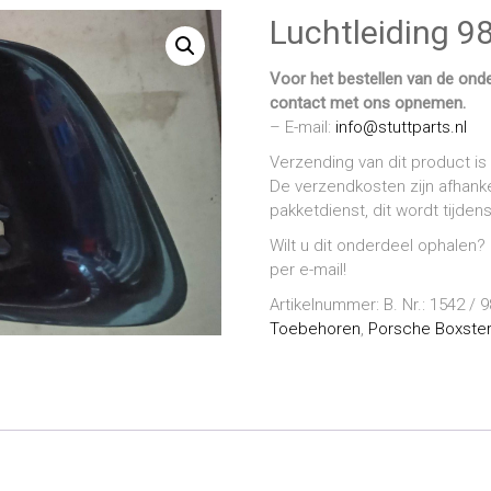
Luchtleiding 9
Voor het bestellen van de onder
contact met ons opnemen.
– E-mail:
info@stuttparts.nl
Verzending van dit product is 
De verzendkosten zijn afhanke
pakketdienst, dit wordt tijde
Wilt u dit onderdeel ophalen?
per e-mail!
Artikelnummer:
B. Nr.: 1542 /
Toebehoren
,
Porsche Boxster