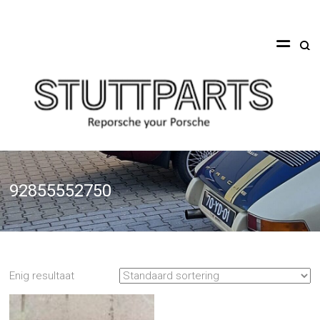
Ga
naar
Stuttparts
de
inhoud
Reporsche
your
Porsche
92855552750
Enig resultaat