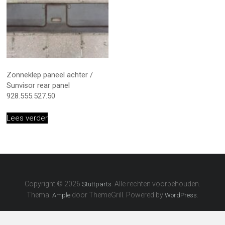
Zonneklep paneel achter /
Sunvisor rear panel
928.555.527.50
Lees verder
Copyright © 2026
. Alle rechten voorbehouden.
Stuttparts
Thema:
door ThemeGrill. Powered by
.
Ample
WordPress