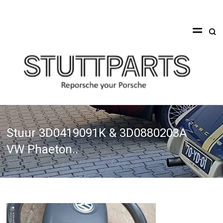
Ga
naar
Stuttparts
de
inhoud
Reporsche
your
Porsche
Stuur 3D0419091K & 3D0880203A
VW Phaeton..