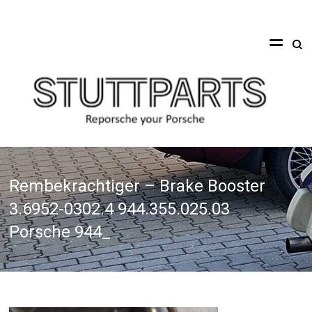
Ga
naar
Stuttparts
de
inhoud
Reporsche
your
Porsche
Rembekrachtiger – Brake Booster
3.6952-0302.4 944.355.025.03
Porsche 944_